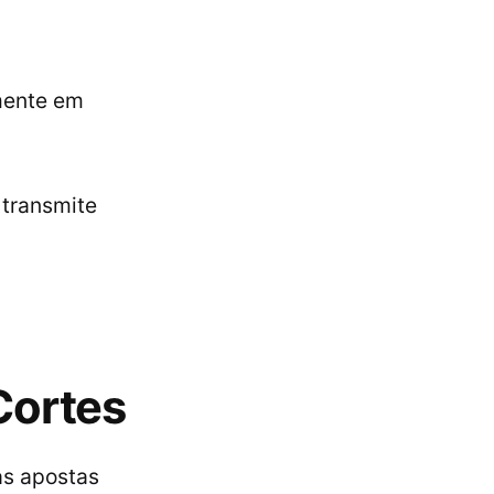
mente em
 transmite
Cortes
as apostas