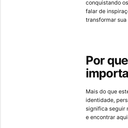
conquistando o
falar de inspira
transformar sua 
Por que
import
Mais do que est
identidade, per
significa segui
e encontrar aqu