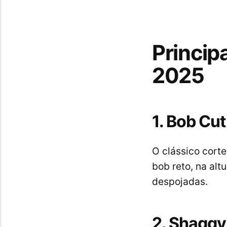
Princip
2025
1. Bob Cu
O clássico cort
bob reto, na alt
despojadas.
2. Shaggy