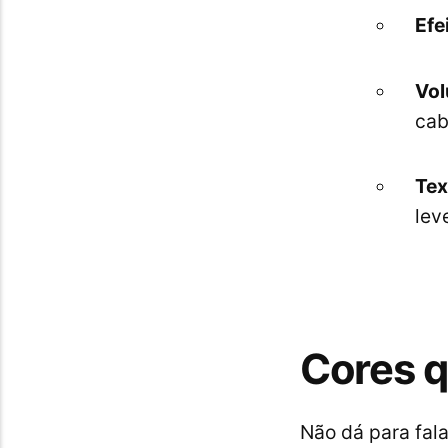
Efe
Vol
cab
Tex
lev
Cores 
Não dá para fal