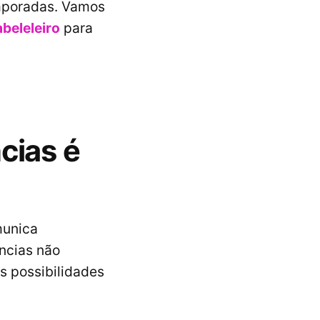
mporadas. Vamos
abeleleiro
para
cias é
munica
ências não
s possibilidades